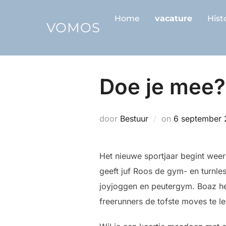
Ga
Home
vacature
Hist
naar
VOMOS
de
inhoud
Doe je mee?
Geplaatst
door
Bestuur
on
6 september
op
Het nieuwe sportjaar begint wee
geeft juf Roos de gym- en turnle
joyjoggen en peutergym. Boaz hee
freerunners de tofste moves te l