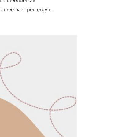
kind meedoen als
ind mee naar peutergym.