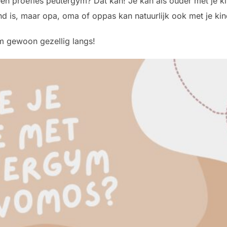
een proefles peutergym? Dat kan! Je kan als ouder met je 
nd is, maar opa, oma of oppas kan natuurlijk ook met je k
m gewoon gezellig langs!