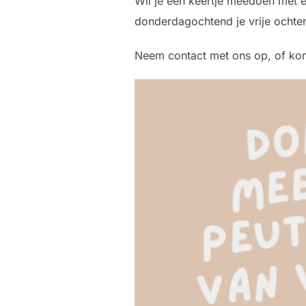
Wil je een keertje meedoen met 
donderdagochtend je vrije ochte
Neem contact met ons op, of ko