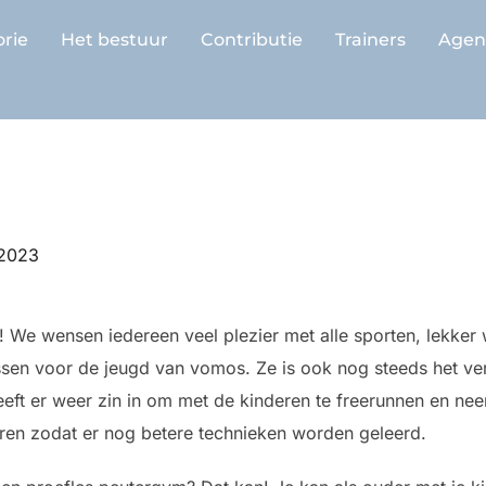
orie
Het bestuur
Contributie
Trainers
Agen
 2023
r! We wensen iedereen veel plezier met alle sporten, lekk
ssen voor de jeugd van vomos. Ze is ook nog steeds het ve
ft er weer zin in om met de kinderen te freerunnen en nee
eren zodat er nog betere technieken worden geleerd.