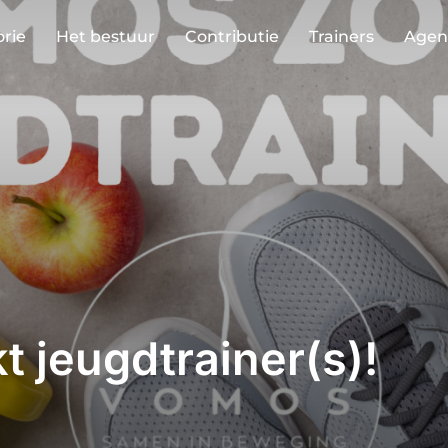
orie
Het bestuur
Contributie
Trainers
Agen
 jeugdtrainer(s)!