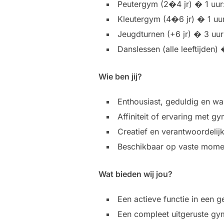
Peutergym (2�4 jr) � 1 uur:
Kleutergym (4�6 jr) � 1 uu
Jeugdturnen (+6 jr) � 3 uur
Danslessen (alle leeftijden)
Wie ben jij?
Enthousiast, geduldig en w
Affiniteit of ervaring met 
Creatief en verantwoordelij
Beschikbaar op vaste momen
Wat bieden wij jou?
Een actieve functie in een g
Een compleet uitgeruste gy