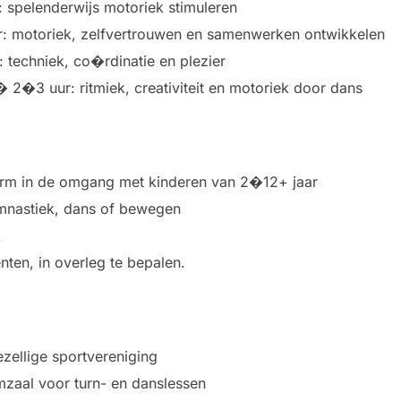
 spelenderwijs motoriek stimuleren
r: motoriek, zelfvertrouwen en samenwerken ontwikkelen
: techniek, co�rdinatie en plezier
 � 2�3 uur: ritmiek, creativiteit en motoriek door dans
arm in de omgang met kinderen van 2�12+ jaar
gymnastiek, dans of bewegen
k
ten, in overleg te bepalen.
ezellige sportvereniging
mzaal voor turn- en danslessen